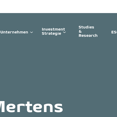
Studies
Investment
&
Unternehmen
ES
Strategie
Research
Mertens