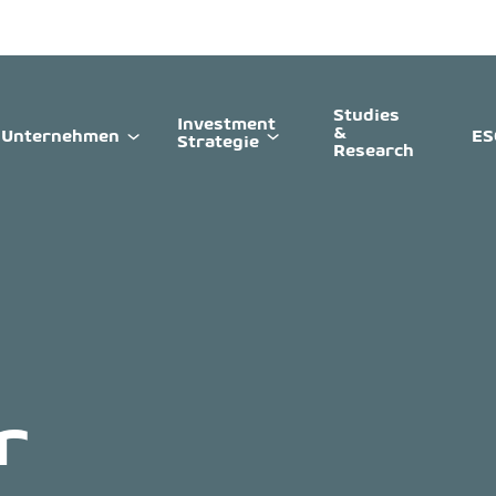
Studies
Investment
&
Unternehmen
ES
Strategie
Research
r