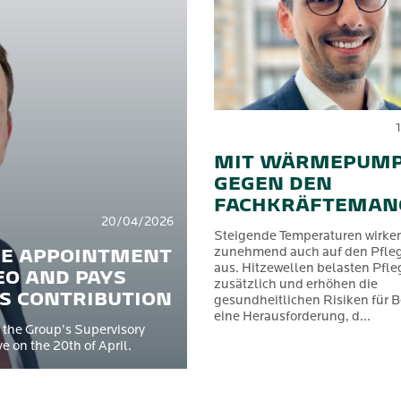
MIT WÄRMEPUM
GEGEN DEN
FACHKRÄFTEMAN
20/04/2026
Steigende Temperaturen wirken
HE APPOINTMENT
zunehmend auch auf den Pfleg
aus. Hitzewellen belasten Pfle
EO AND PAYS
zusätzlich und erhöhen die
’S CONTRIBUTION
gesundheitlichen Risiken für 
eine Herausforderung, d...
 the Group’s Supervisory
 on the 20th of April.