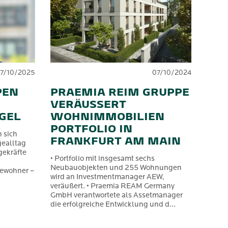
17/10/2025
07/10/2024
PEN
PRAEMIA REIM GRUPPE
VERÄUSSERT W
GEL
OHNIMMOBILIEN P
ORTFOLIO IN F
 sich
RANKFURT AM MAIN
ealltag
gekräfte
• Portfolio mit insgesamt sechs
Neubauobjekten und 255 Wohnungen
Bewohner –
wird an Investmentmanager AEW,
veräußert. • Praemia REAM Germany
GmbH verantwortete als Assetmanager
die erfolgreiche Entwicklung und d...