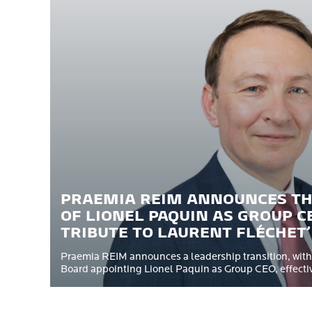
PRAEMIA REIM ANNOUNCES T
OF LIONEL PAQUIN AS GROUP C
TRIBUTE TO LAURENT FLÉCHET
Praemia REIM announces a leadership transition, with
Board appointing Lionel Paquin as Group CEO, effective